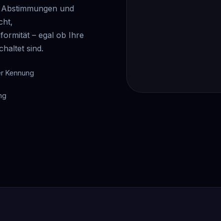
en Abstimmungen und
cht,
ormität – egal ob Ihre
haltet sind.
ler Kennung
ng