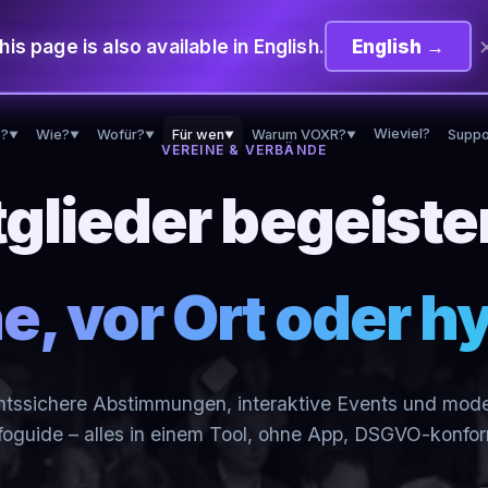
his page is also available in English.
English →
?
Wie?
Wofür?
Für wen
Warum VOXR?
Wieviel?
Suppo
▼
▼
▼
▼
▼
VEREINE & VERBÄNDE
glieder begeiste
e, vor Ort oder h
tssichere Abstimmungen, interaktive Events und mod
foguide – alles in einem Tool, ohne App, DSGVO-konfo