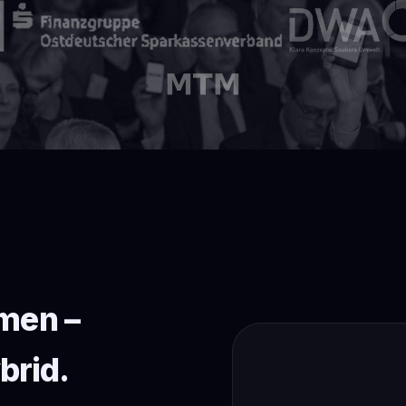
men –
brid.