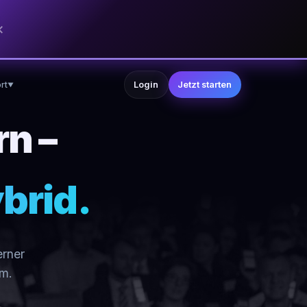
×
rt
Login
Jetzt starten
▼
rn –
ybrid.
erner
rm.