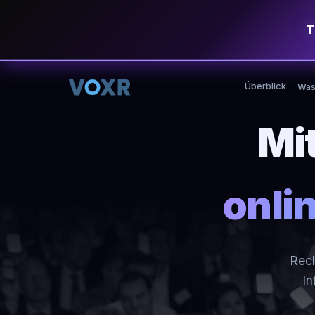
T
Überblick
Was
Mit
onlin
Rech
In